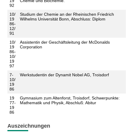
19
Chemie und Biochemie.
92
10/
Studium der Chemie an der Rheinischen Friedrich
19
Wilhelms Universität Bonn, Abschluss: Diplom
86-
12/
91
10/
Assistentin der Geschäftsleitung der McDonalds
19
Corporation
86-
10/
19
97
7-
Werkstudentin der Dynamit Nobel AG, Troisdorf
10/
19
86
19
Gymnasium zum Altenforst, Troisdorf, Schwerpunkte:
77-
Mathematik und Physik, Abschluß: Abitur
19
86
Auszeichnungen