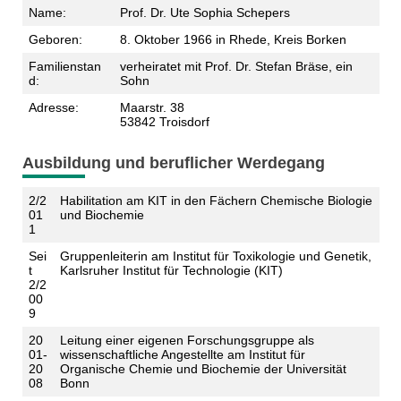
Name:
Prof. Dr. Ute Sophia Schepers
Geboren:
8. Oktober 1966 in Rhede, Kreis Borken
Familienstan
verheiratet mit Prof. Dr. Stefan Bräse, ein
d:
Sohn
Adresse:
Maarstr. 38
53842 Troisdorf
Ausbildung und beruflicher Werdegang
2/2
Habilitation am KIT in den Fächern Chemische Biologie
01
und Biochemie
1
Sei
Gruppenleiterin am Institut für Toxikologie und Genetik,
t
Karlsruher Institut für Technologie (KIT)
2/2
00
9
20
Leitung einer eigenen Forschungsgruppe als
01-
wissenschaftliche Angestellte am Institut für
20
Organische Chemie und Biochemie der Universität
08
Bonn