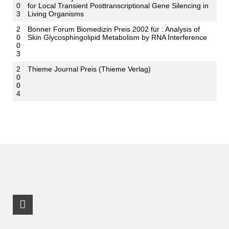
0
for Local Transient Posttranscriptional Gene Silencing in
3
Living Organisms
2
Bonner Forum Biomedizin Preis 2002 für : Analysis of
0
Skin Glycosphingolipid Metabolism by RNA Interference
0
3
2
Thieme Journal Preis (Thieme Verlag)
0
0
4
LinkedIn Profile