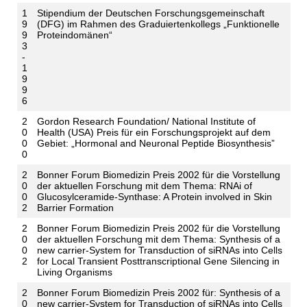
1
Stipendium der Deutschen Forschungsgemeinschaft
9
(DFG) im Rahmen des Graduiertenkollegs „Funktionelle
9
Proteindomänen“
3
-
1
9
9
6
2
Gordon Research Foundation/ National Institute of
0
Health (USA) Preis für ein Forschungsprojekt auf dem
0
Gebiet: „Hormonal and Neuronal Peptide Biosynthesis”
0
2
Bonner Forum Biomedizin Preis 2002 für die Vorstellung
0
der aktuellen Forschung mit dem Thema: RNAi of
0
Glucosylceramide-Synthase: A Protein involved in Skin
2
Barrier Formation
2
Bonner Forum Biomedizin Preis 2002 für die Vorstellung
0
der aktuellen Forschung mit dem Thema: Synthesis of a
0
new carrier-System for Transduction of siRNAs into Cells
2
for Local Transient Posttranscriptional Gene Silencing in
Living Organisms
2
Bonner Forum Biomedizin Preis 2002 für: Synthesis of a
0
new carrier-System for Transduction of siRNAs into Cells