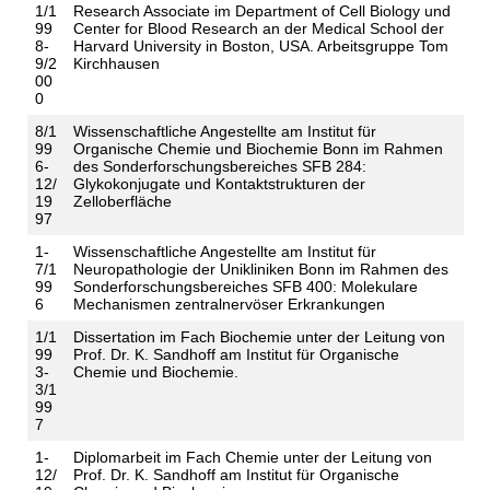
1/1
Research Associate im Department of Cell Biology und
99
Center for Blood Research an der Medical School der
8-
Harvard University in Boston, USA. Arbeitsgruppe Tom
9/2
Kirchhausen
00
0
8/1
Wissenschaftliche Angestellte am Institut für
99
Organische Chemie und Biochemie Bonn im Rahmen
6-
des Sonderforschungsbereiches SFB 284:
12/
Glykokonjugate und Kontaktstrukturen der
19
Zelloberfläche
97
1-
Wissenschaftliche Angestellte am Institut für
7/1
Neuropathologie der Unikliniken Bonn im Rahmen des
99
Sonderforschungsbereiches SFB 400: Molekulare
6
Mechanismen zentralnervöser Erkrankungen
1/1
Dissertation im Fach Biochemie unter der Leitung von
99
Prof. Dr. K. Sandhoff am Institut für Organische
3-
Chemie und Biochemie.
3/1
99
7
1-
Diplomarbeit im Fach Chemie unter der Leitung von
12/
Prof. Dr. K. Sandhoff am Institut für Organische