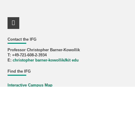
LinkedIn Profile
Contact the IFG
Professor Christopher Barner-Kowollik
T: +49-721-608-2-3934
E:
christopher barner-kowollik
∂
kit edu
Find the IFG
Interactive Campus Map
KIT – The University in the Helmholtz Association
last change: 2025-09-30
Home
Legals
Privacy Policy
Accessibility
Sitemap
KIT