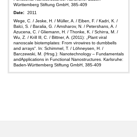
Württemberg Stiftung GmbH, 385-409
Date:
2011
Wege, C. / Jeske, H. / Müller, A. / Eiben, F. / Kadri, K. /
Balci, S. / Baralia, G. / Amsharov, N. / Petershans, A. /
Azucena, C. / Gliemann, H. / Thonke, K. / Schirra, M. /
Wu, Z. / Krill Ill, C. / Bittner, A. (2011): „Plant viral
nanoscale biotemplates: From virowires to dumbbells
and arrays“. In: Schimmel, T. / Löhneysen, H. /
Barczewski, M. (Hrsg.): Nanotechnology – Fundamentals
andApplications in Functional Nanostructures. Karlsruhe:
Baden-Württemberg Stiftung GmbH, 385-409