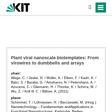
search
Plant viral nanoscale biotemplates: From
virowires to dumbbells and arrays
chair:
Wege, C. / Jeske, H. / Müller, A. / Eiben, F. / Kadri, K. /
Balci, S. / Baralia, G. / Amsharov, N. / Petershans, A. /
Azucena, C. / Gliemann, H. / Thonke, K. / Schirra, M. /
Wu, Z. / Krill Ill, C. / Bittner, A. (2011)
place:
Schimmel, T. / Löhneysen, H. / Barczewski, M. (Hrsg.):
Nanotechnology – Fundamentals andApplications in
Functional Nanostructures. Karlsruhe: Baden-